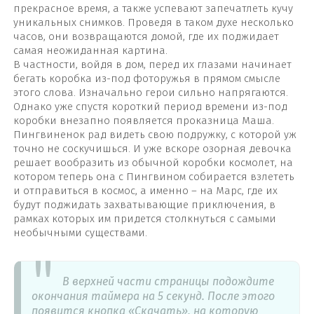
прекрасное время, а также успевают запечатлеть кучу
уникальных снимков. Проведя в таком духе несколько
часов, они возвращаются домой, где их поджидает
самая неожиданная картина.
В частности, войдя в дом, перед их глазами начинает
бегать коробка из-под фоторужья в прямом смысле
этого слова. Изначально герои сильно напрягаются.
Однако уже спустя короткий период времени из-под
коробки внезапно появляется проказница Маша.
Пингвиненок рад видеть свою подружку, с которой уж
точно не соскучишься. И уже вскоре озорная девочка
решает вообразить из обычной коробки космолет, на
котором теперь она с Пингвином собирается взлететь
и отправиться в космос, а именно – на Марс, где их
будут поджидать захватывающие приключения, в
рамках которых им придется столкнуться с самыми
необычными существами.
В верхней части страницы подождите
окончания таймера на 5 секунд. После этого
появится кнопка «Скачать», на которую