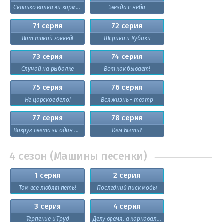
Сколько волка ни корми...
Звезда с неба
71 серия
72 серия
Вот такой хоккей!
Шарики и Кубики
73 серия
74 серия
Случай на рыбалке
Вот как бывает!
75 серия
76 серия
Не царское дело!
Вся жизнь - театр
77 серия
78 серия
Вокруг света за один час
Кем Быть?
4 сезон (Машины песенки)
1 серия
2 серия
Там все любят петь!
Последний писк моды
3 серия
4 серия
Терпение и Труд
Делу время, а карнавал раз в год!