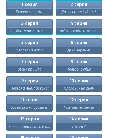
1 серия
2 серия
Первая встреча
До весны не будить!
3 серия
4 серия
Раз, два, три! Елочка гори!
Следы невиданных зверей
5 серия
6 серия
С волками жить
День варенья
7 серия
8 серия
Весна пришла
Ловись, рыбка
9 серия
10 серия
Позвони мне, позвони!
Праздник на льду
11 серия
12 серия
Первый раз в первый класс
Граница на замке
13 серия
14 серия
Кто не спрятался, я не виноват!
Лыжню!
15 серия
16 серия