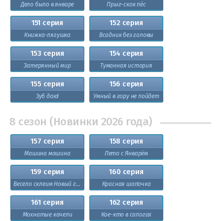
Дело было в январе
Прыг-скок пёс
151 серия
152 серия
Книжка-лягушка
Всадник без головы
153 серия
154 серия
Затерянный мир
Туманная история
155 серия
156 серия
Зуб даю!
Умный в гору не пойдет
8 сезон (Новинки 2026 года)
157 серия
158 серия
Машина машина
Лето с Январём
159 серия
160 серия
Весело склеим Новый год!
Красная шапочка
161 серия
162 серия
Мохнатые качели
Кое-кто в сапогах