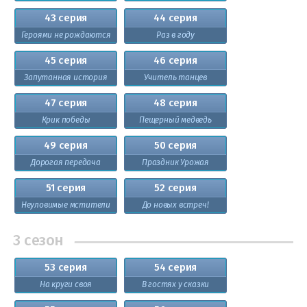
43 серия
44 серия
Героями не рождаются
Раз в году
45 серия
46 серия
Запутанная история
Учитель танцев
47 серия
48 серия
Крик победы
Пещерный медведь
49 серия
50 серия
Дорогая передача
Праздник Урожая
51 серия
52 серия
Неуловимые мстители
До новых встреч!
3 сезон
53 серия
54 серия
На круги своя
В гостях у сказки