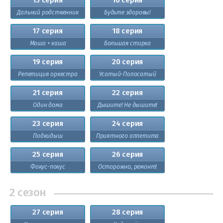
Дальний родственник
Будьте здоровы!
17 серия
18 серия
Маша + каша
Большая стирка
19 серия
20 серия
Репетиция оркестра
Усатый-Полосатый
21 серия
22 серия
Один дома
Дышите! Не дышите!
23 серия
24 серия
Подкидыш
Приятного аппетита
25 серия
26 серия
Фокус-покус
Осторожно, ремонт!
2 сезон
27 серия
28 серия