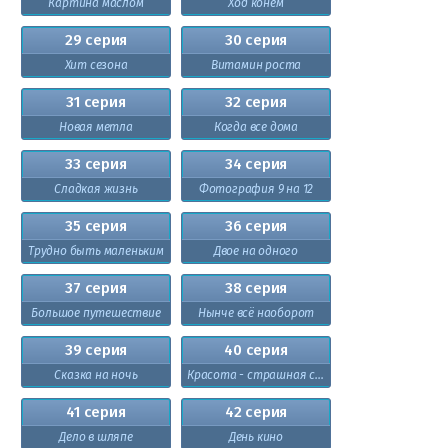
Картина маслом
Ход конём
29 серия
30 серия
Хит сезона
Витамин роста
31 серия
32 серия
Новая метла
Когда все дома
33 серия
34 серия
Сладкая жизнь
Фотография 9 на 12
35 серия
36 серия
Трудно быть маленьким
Двое на одного
37 серия
38 серия
Большое путешествие
Нынче всё наоборот
39 серия
40 серия
Сказка на ночь
Красота - страшная сила
41 серия
42 серия
Дело в шляпе
День кино