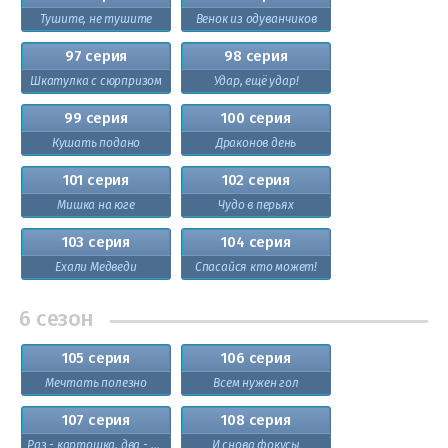
Тушите, не тушите
Венок из одуванчиков
97 серия
98 серия
Шкатулка с сюрпризом
Удар, ещё удар!
99 серия
100 серия
Кушать подано
Драконов день
101 серия
102 серия
Мишка на юге
Чудо в перьях
103 серия
104 серия
Ехали Медведи
Спасайся кто может!
6 сезон
105 серия
106 серия
Мечтать полезно
Всем нужен гол
107 серия
108 серия
Раз - картошка, два - морковка!
И снова фокусы