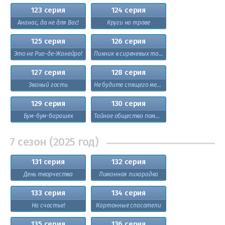
123 серия
124 серия
Ананас, да не для Вас!
Круги на траве
125 серия
126 серия
Это не Рио-де-Жанейро!
Пикник в сиреневых тонах
127 серия
128 серия
Званый гость
Не будите спящего медведя
129 серия
130 серия
Бум-бум-барашек
Тайное общество помощников
7 сезон (2025 год)
131 серия
132 серия
День творчества
Лимонная лихорадка
133 серия
134 серия
На счастье!
Картонные спасатели
135 серия
136 серия