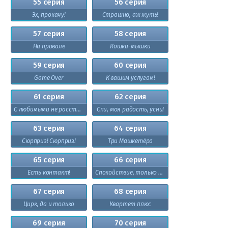
55 серия
56 серия
Эх, прокачу!
Страшно, аж жуть!
57 серия
58 серия
На привале
Кошки-мышки
59 серия
60 серия
Game Over
К вашим услугам!
61 серия
62 серия
С любимыми не расставайтесь
Спи, моя радость, усни!
63 серия
64 серия
Сюрприз! Сюрприз!
Три Машкетёра
65 серия
66 серия
Есть контакт!
Спокойствие, только спокойствие
67 серия
68 серия
Цирк, да и только
Квартет плюс
69 серия
70 серия