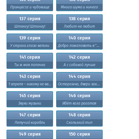
Принцесса и чудовище
Много шума и ничего
137 серия
138 серия
Штангу! Штангу!
Любит-не любит
139 серия
140 серия
У страха глаза велики
Добро пожаловать в "Гранд-Уютъ"!
141 серия
142 серия
Ты ж моя лапочка
А с собакой лучше
143 серия
144 серия
1 апреля – никому не верю!
Осторожно, двери закрываются!
145 серия
146 серия
Звуки музыки
Идёт коза рогатая
147 серия
148 серия
Летучий корабль
Скользкий тип
149 серия
150 серия