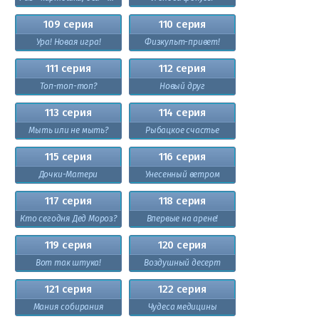
109 серия
110 серия
Ура! Новая игра!
Физкульт-привет!
111 серия
112 серия
Топ-топ-топ?
Новый друг
113 серия
114 серия
Мыть или не мыть?
Рыбацкое счастье
115 серия
116 серия
Дочки-Матери
Унесенный ветром
117 серия
118 серия
Кто сегодня Дед Мороз?
Впервые на арене!
119 серия
120 серия
Вот так штука!
Воздушный десерт
121 серия
122 серия
Мания собирания
Чудеса медицины