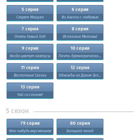
5 серия
6 серия
Секрет Машуко
Из Англии с любовью
7 серия
8 серия
Опять Новый Год!
Испанские Мотивы!
9 серия
10 серия
Когда цветут кактусы
Почти древнегреческая история
11 серия
12 серия
Восточные Сказки
Однажды на Диком Западе!
13 серия
Чай со слоном!
5 сезон
79 серия
80 серия
Что-нибудь вкусненькое
Большой поход