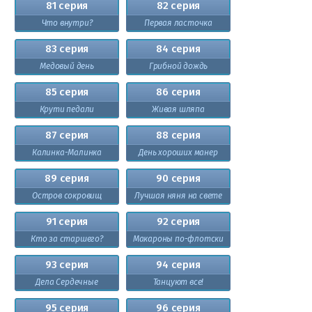
81 серия
82 серия
Что внутри?
Первая ласточка
83 серия
84 серия
Медовый день
Грибной дождь
85 серия
86 серия
Крути педали
Живая шляпа
87 серия
88 серия
Калинка-Малинка
День хороших манер
89 серия
90 серия
Остров сокровищ
Лучшая няня на свете
91 серия
92 серия
Кто за старшего?
Макароны по-флотски
93 серия
94 серия
Дела Сердечные
Танцуют все!
95 серия
96 серия