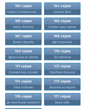
163 серия
164 серия
Сказка о потерянном времени
Грязное дело
165 серия
166 серия
Байки-бабайки
Готовь лыжи летом
167 серия
168 серия
Колесо дружбы
Два поросёнка
169 серия
170 серия
Держи язык за зубами
Три пятачка
171 серия
172 серия
Соловей мой, соловей
Городские джунгли
174 серия
175 серия
Один к одному
Вишенка на торте
176 серия
177 серия
До чего дошёл прогресс!
Выше неба