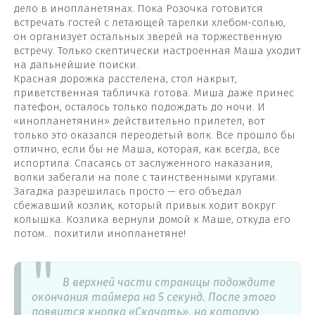
дело в инопланетянах. Пока Розочка готовится
встречать гостей с летающей тарелки хлебом-солью,
он организует остальных зверей на торжественную
встречу. Только скептически настроенная Маша уходит
на дальнейшие поиски.
Красная дорожка расстелена, стол накрыт,
приветственная табличка готова. Миша даже принес
патефон, осталось только подождать до ночи. И
«инопланетянин» действительно прилетел, вот
только это оказался переодетый волк. Все прошло бы
отлично, если бы не Маша, которая, как всегда, все
испортила. Спасаясь от заслуженного наказания,
волки забегали на поле с таинственными кругами.
Загадка разрешилась просто — его объедал
сбежавший козлик, который привык ходит вокруг
колышка. Козлика вернули домой к Маше, откуда его
потом… похитили инопланетяне!
В верхней части страницы подождите
окончания таймера на 5 секунд. После этого
появится кнопка «Скачать», на которую