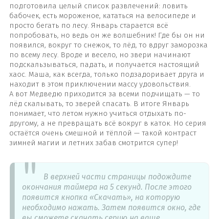
подготовила целый список развлечений: ловить
бабочек, есть мороженое, кататься на велосипеде и
просто бегать по лесу. Январь старается всё
попробовать, но ведь он же волшебник! Где бы он ни
появился, вокруг то снежок, то лёд, то вдруг заморозка
по всему лесу. Вроде и весело, но звери начинают
подскальзываться, падать, и получается настоящий
хаос. Маша, как всегда, только подзадоривает друга и
находит в этом приключении массу удовольствия.
А вот Медведю приходится за всеми подчищать — то
лёд скалывать, то зверей спасать. В итоге Январь
понимает, что летом нужно учиться отдыхать по-
другому, а не превращать всё вокруг в каток. Но серия
остаётся очень смешной и тёплой — такой контраст
зимней магии и летних забав смотрится супер!
В верхней части страницы подождите
окончания таймера на 5 секунд. После этого
появится кнопка «Скачать», на которую
необходимо нажать. Затем появится окно, где
вы сможете скачать серию на ваше