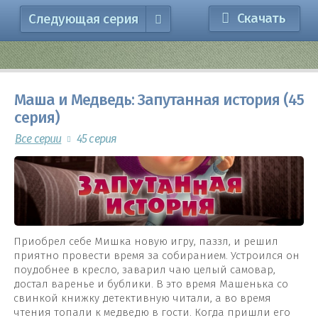
Скачать
Следующая серия
Маша и Медведь: Запутанная история (45
серия)
Все серии
45 серия
Приобрел себе Мишка новую игру, паззл, и решил
приятно провести время за собиранием. Устроился он
поудобнее в кресло, заварил чаю целый самовар,
достал варенье и бублики. В это время Машенька со
свинкой книжку детективную читали, а во время
чтения топали к медведю в гости. Когда пришли его