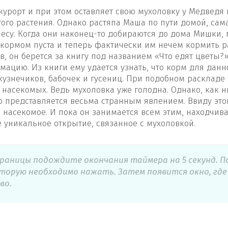
курорт и при этом оставляет свою мухоловку у Медведя 
го растения. Однако растяпа Маша по пути домой, сама
лесу. Когда они наконец-то добираются до дома Мишки,
с кормом пуста и теперь фактически им нечем кормить 
 он берется за книгу под названием «Что едят цветы?»
ацию. Из книги ему удается узнать, что корм для дан
 кузнечиков, бабочек и гусениц. При подобном раскладе
 насекомых. Ведь мухоловка уже голодна. Однако, как н
то представляется весьма странным явлением. Ввиду это
е насекомое. И пока он занимается всем этим, находчи
 уникальное открытие, связанное с мухоловкой.
траницы подождите окончания таймера на 5 секунд. П
оторую необходимо нажать. Затем появится окно, гд
во.